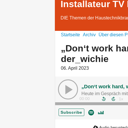
Installateur TV
DIE Themen der Haustechnikbra
Startseite
Archiv
Über diesen P
„Don‘t work ha
der_wichie
06. April 2023
„Don‘t work hard, 
00:00
Subscribe
Audio herunter