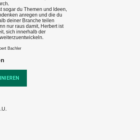
urch.
ast sogar du Themen und Ideen,
hdenken anregen und die du
alb deiner Branche teilen
n nur raus damit, Herbert ist
it, sich innerhalb der
weiterzuentwickeln.
bert Bachler
en
.U.