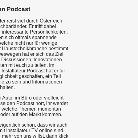
en Podcast
er reist viel durch Österreich
hbarländer. Er trifft dabei
 interessante Persönlichkeiten.
n sich oftmals spannende
elche nicht nur für wenige
r Haustechnikbranche bestimmt
Deswegen hat er sich das Ziel
e Diskussionen, Innovationen
en mit euch zu teilen. Im
nstallateur Podcast hat er für
lichkeit geschaffen, ein Teil
he zu sein und Informationen
halten.
m Auto, im Büro oder vielleicht
se den Podcast hört, ihr werdet
in, welche Themen momentan
d oder auf den Markt kommen.
eigentlich schon, dass wir auch
it Installateur TV online sind.
 mehr von uns willst, dann klick